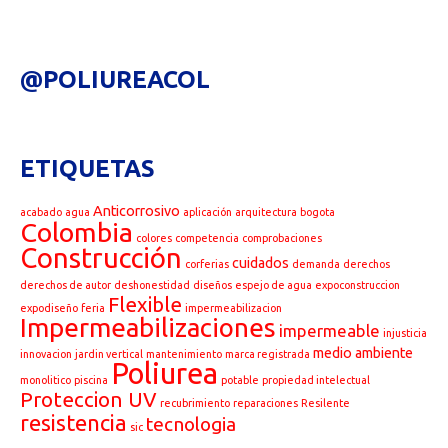
@POLIUREACOL
ETIQUETAS
Anticorrosivo
acabado
agua
aplicación
arquitectura
bogota
Colombia
colores
competencia
comprobaciones
Construcción
cuidados
corferias
demanda
derechos
derechos de autor
deshonestidad
diseños
espejo de agua
expoconstruccion
Flexible
expodiseño
feria
impermeabilizacion
Impermeabilizaciones
impermeable
injusticia
medio ambiente
innovacion
jardin vertical
mantenimiento
marca registrada
Poliurea
monolitico
piscina
potable
propiedad intelectual
Proteccion UV
recubrimiento
reparaciones
Resilente
resistencia
tecnologia
sic